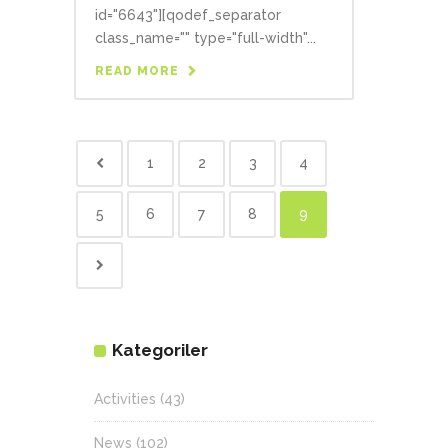
id="6643"][qodef_separator
class_name="" type="full-width"...
READ MORE
1
2
3
4
5
6
7
8
9
Kategoriler
Activities
(43)
News
(102)