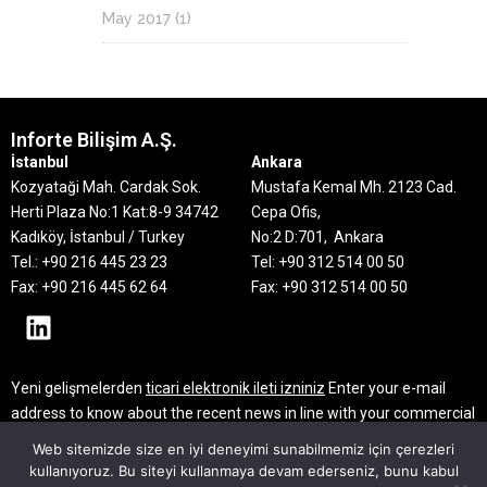
May 2017
(1)
Inforte Bilişim A.Ş.
İstanbul
Ankara
Kozyataği Mah. Cardak Sok.
Mustafa Kemal Mh. 2123 Cad.
Herti Plaza No:1 Kat:8-9
34742
Cepa Ofis,
Kadıköy, İstanbul / Turkey
No:2 D:701, Ankara
Tel.: +90 216 445 23 23
Tel: +90 312 514 00 50
Fax: +90 216 445 62 64
Fax: +90 312 514 00 50
Yeni gelişmelerden
ticari elektronik ileti izniniz
Enter your e-mail
address to know about the recent news in line with your commercial
electronic message consent
Web sitemizde size en iyi deneyimi sunabilmemiz için çerezleri
kullanıyoruz. Bu siteyi kullanmaya devam ederseniz, bunu kabul