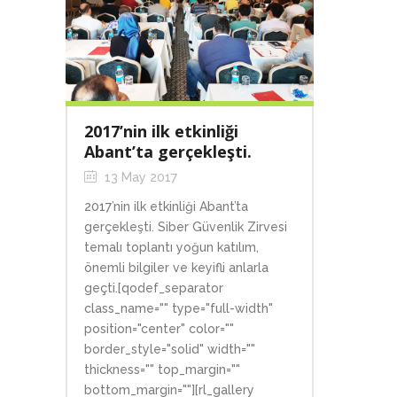
2017’nin ilk etkinliği
Abant’ta gerçekleşti.
13 May 2017
2017’nin ilk etkinliği Abant’ta
gerçekleşti. Siber Güvenlik Zirvesi
temalı toplantı yoğun katılım,
önemli bilgiler ve keyifli anlarla
geçti.[qodef_separator
class_name="" type="full-width"
position="center" color=""
border_style="solid" width=""
thickness="" top_margin=""
bottom_margin=""][rl_gallery