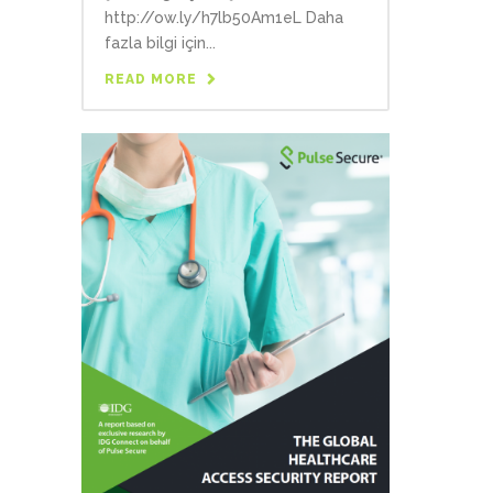
http://ow.ly/h7lb50Am1eL Daha
fazla bilgi için...
READ MORE