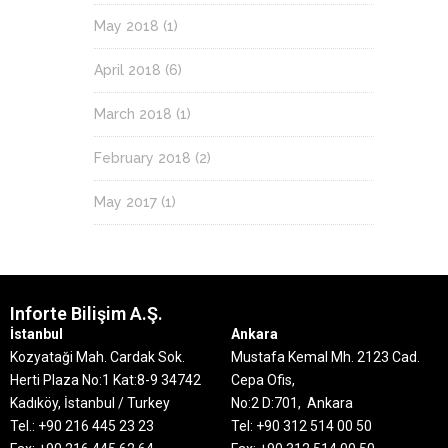
May 2018
(1)
April 2018
(6)
March 2018
(1)
February 2018
(2)
May 2017
(1)
Inforte Bilişim A.Ş.
İstanbul
Ankara
Kozyataği Mah. Cardak Sok.
Mustafa Kemal Mh. 2123 Cad.
Herti Plaza No:1 Kat:8-9
34742
Cepa Ofis,
Kadıköy, İstanbul / Turkey
No:2 D:701, Ankara
Tel.: +90 216 445 23 23
Tel: +90 312 514 00 50