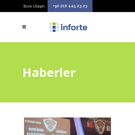
+90 216 445 23 23
Bize Ulaşın
Haberler