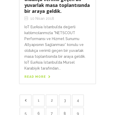
yuvarlak masa toplantısında
bir araya geldik.
10 Nisan 2018
IoT EurAsia İstanbul’da değerli
katılımcılarımızla "NETSCOUT
Performansı ve Hizmet Sunumu
Altyapısının Sağlanması” konulu ve
oldukça verimli geçen bir yuvarlak
masa toplantısında bir araya geldik.
IoT EurAsia İstanbul’da Mursel
Karabiyik tarafından...
READ MORE
1
2
3
4
5
6
7
8
9