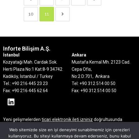
10
11
Inforte Bilişim A.Ş.
İstanbul
Ankara
Kozyataği Mah. Cardak Sok.
Mustafa Kemal Mh. 2123 Cad.
Herti Plaza No:1 Kat:8-9
34742
Cepa Ofis,
Kadıköy, İstanbul / Turkey
No:2 D:701, Ankara
Tel.: +90 216 445 23 23
Tel: +90 312 514 00 50
Fax: +90 216 445 62 64
Fax: +90 312 514 00 50
Yeni gelişmelerden
ticari elektronik ileti izniniz
doğrultusunda
haberdar olmak için mail adresinizi bırakın
Web sitemizde size en iyi deneyimi sunabilmemiz için çerezleri
kullanıyoruz. Bu siteyi kullanmaya devam ederseniz, bunu kabul