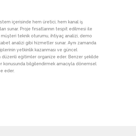
istem içerisinde hem üretici, hem kanal iş
arı sunar. Proje fırsatlarının tespit edilmesi ile
, müşteri teknik oturumu, ihtiyaç analizi, demo
kabet analizi gibi hizmetler sunar. Aynı zamanda
ekiplerinin yetkinlik kazanması ve güncel
n düzenli eğitimler organize eder. Benzer şekilde
iler konusunda bilgilendirmek amacıyla dönemsel
ze eder.