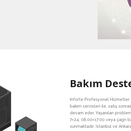
Bakım Dest
Inforte Profesyonel Hizmetler 
bakım servisleri ile, satış sonra
devam eder. Yaşanılan problemi
7×24, 08:00×17:00 veya çağrı baz
sunmaktadır. İstanbul ve Anka