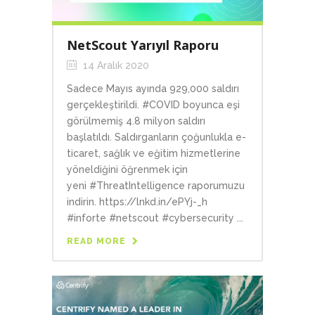
NetScout Yarıyıl Raporu
14 Aralık 2020
Sadece Mayıs ayında 929,000 saldırı
gerçekleştirildi. #COVID boyunca eşi
görülmemiş 4.8 milyon saldırı
başlatıldı. Saldırganların çoğunlukla e-
ticaret, sağlık ve eğitim hizmetlerine
yöneldiğini öğrenmek için
yeni #ThreatIntelligence raporumuzu
indirin. https://lnkd.in/ePYj-_h
#inforte #netscout #cybersecurity ...
READ MORE