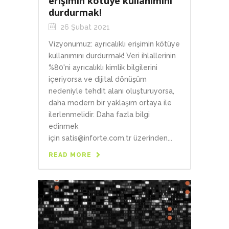
erişimin kötüye kullanımını
durdurmak!
26 Şubat 2021
Vizyonumuz: ayrıcalıklı erişimin kötüye
kullanımını durdurmak! Veri ihlallerinin
%80'ni ayrıcalıklı kimlik bilgilerini
içeriyorsa ve dijital dönüşüm
nedeniyle tehdit alanı oluşturuyorsa,
daha modern bir yaklaşım ortaya ile
ilerlenmelidir. Daha fazla bilgi
edinmek
için satis@inforte.com.tr üzerinden...
READ MORE