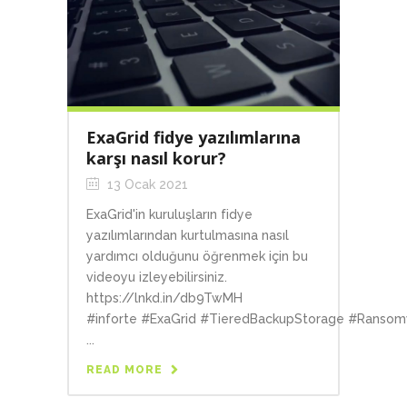
ExaGrid fidye yazılımlarına
karşı nasıl korur?
13 Ocak 2021
ExaGrid'in kuruluşların fidye
yazılımlarından kurtulmasına nasıl
yardımcı olduğunu öğrenmek için bu
videoyu izleyebilirsiniz.
https://lnkd.in/db9TwMH
#inforte #ExaGrid #TieredBackupStorage #Ranso
...
READ MORE