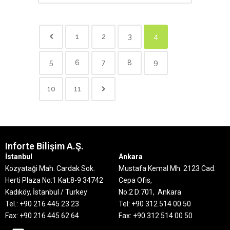
1
2
3
4
5
6
7
8
9
10
11
Inforte Bilişim A.Ş.
İstanbul
Ankara
Kozyataği Mah. Cardak Sok.
Mustafa Kemal Mh. 2123 Cad.
Herti Plaza No:1 Kat:8-9
34742
Cepa Ofis,
Kadıköy, İstanbul / Turkey
No:2 D:701, Ankara
Tel.: +90 216 445 23 23
Tel: +90 312 514 00 50
Fax: +90 216 445 62 64
Fax: +90 312 514 00 50