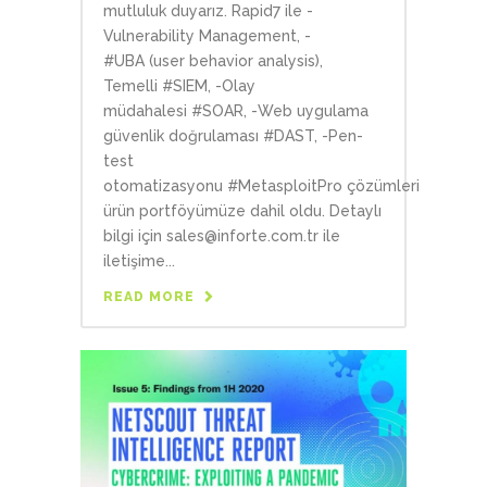
mutluluk duyarız. Rapid7 ile -
Vulnerability Management, -
#UBA (user behavior analysis),
Temelli #SIEM, -Olay
müdahalesi #SOAR, -Web uygulama
güvenlik doğrulaması #DAST, -Pen-
test
otomatizasyonu #MetasploitPro çözümleri
ürün portföyümüze dahil oldu. Detaylı
bilgi için sales@inforte.com.tr ile
iletişime...
READ MORE