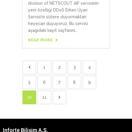
division of NETSCOUT AIF servisinin
yeni özelliği DDoS Erken Uyarı
Servisi’ni sizlere duyurmaktan
heyecan duyuyoruz. Bu servisi
aşagıdaki kayıt sayfasını...
READ MORE
1
2
3
4
5
6
7
8
9
10
11
Inforte Bilişim A.Ş.