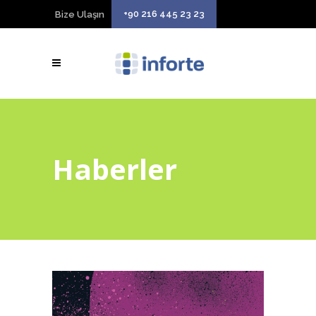
+90 216 445 23 23
Bize Ulaşın
Haberler