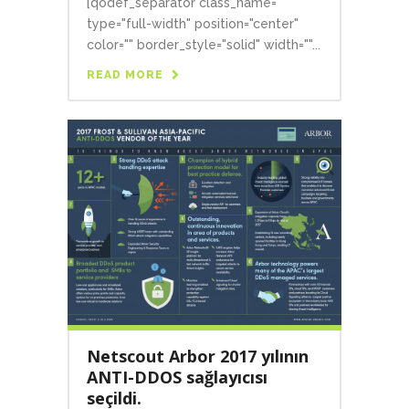
[qodef_separator class_name=""
type="full-width" position="center"
color="" border_style="solid" width=""...
READ MORE
Netscout Arbor 2017 yılının
ANTI-DDOS sağlayıcısı
seçildi.