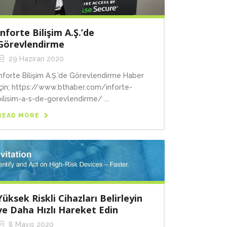
Inforte Bilişim A.Ş.’de
Görevlendirme
29 Haziran 2020
Inforte Bilişim A.Ş.’de Görevlendirme Haber
için; https://www.bthaber.com/inforte-
bilisim-a-s-de-gorevlendirme/ ...
READ MORE
Yüksek Riskli Cihazları Belirleyin
ve Daha Hızlı Hareket Edin
8 Mayıs 2020