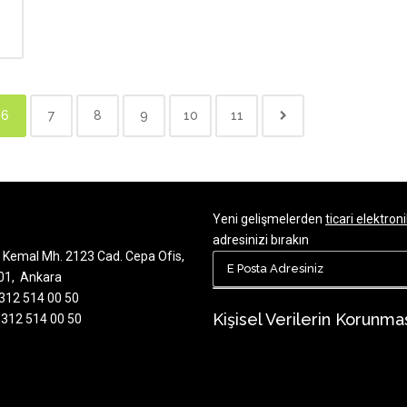
6
7
8
9
10
11
Yeni gelişmelerden
ticari elektroni
adresinizi bırakın
 Kemal Mh. 2123 Cad. Cepa Ofis,
701, Ankara
 312 514 00 50
Kişisel Verilerin Korunma
 312 514 00 50