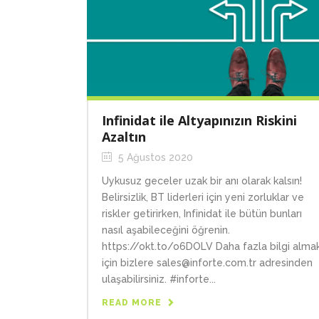
Infinidat ile Altyapınızın Riskini
Azaltın
5 Ağustos 2020
Uykusuz geceler uzak bir anı olarak kalsın!
Belirsizlik, BT liderleri için yeni zorluklar ve
riskler getirirken, Infinidat ile bütün bunları
nasıl aşabileceğini öğrenin.
https://okt.to/o6DOLV Daha fazla bilgi alma
için bizlere sales@inforte.com.tr adresinden
ulaşabilirsiniz. #inforte...
READ MORE