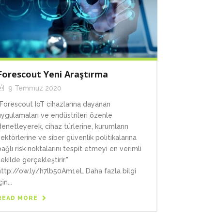
Forescout Yeni Araştırma
9 Temmuz 2020
"Forescout IoT cihazlarına dayanan
uygulamaları ve endüstrileri özenle
denetleyerek, cihaz türlerine, kurumların
sektörlerine ve siber güvenlik politikalarına
bağlı risk noktalarını tespit etmeyi en verimli
şekilde gerçekleştirir."
http://ow.ly/h7lb50Am1eL Daha fazla bilgi
çin...
READ MORE