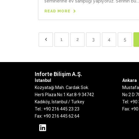
seminerine ev sahipliği yapıyoruz. Serinin bu...
READ MORE
1
2
3
4
5
Inforte Bilişim A.Ş.
İstanbul
Ankara
Kozyataği Mah. Cardak Sok.
Mustafa
Herti Plaza No:1 Kat:8-9
34742
No:2 D:
Kadıköy, İstanbul / Turkey
Tel: +90
Tel.: +90 216 445 23 23
Fax: +90
Fax: +90 216 445 62 64