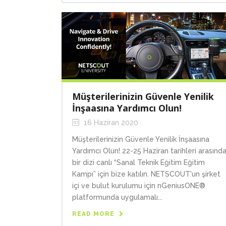
Müşterilerinizin Güvenle Yenilik
İnşaasına Yardımcı Olun!
16 Haziran 2020
Müşterilerinizin Güvenle Yenilik İnşaasına
Yardımcı Olun! 22-25 Haziran tarihleri arasınd
bir dizi canlı “Sanal Teknik Eğitim Eğitim
Kampı” için bize katılın. NETSCOUT'un şirket
içi ve bulut kurulumu için nGeniusONE®
platformunda uygulamalı...
READ MORE