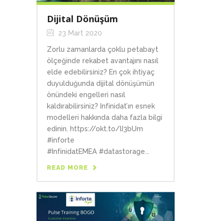
Dijital Dönüşüm
23 Mart 2020
Zorlu zamanlarda çoklu petabayt
ölçeğinde rekabet avantajını nasıl
elde edebilirsiniz? En çok ihtiyaç
duyulduğunda dijital dönüşümün
önündeki engelleri nasıl
kaldırabilirsiniz? Infinidat’ın esnek
modelleri hakkında daha fazla bilgi
edinin. https://okt.to/lI3bUm
#inforte
#InfinidatEMEA #datastorage...
READ MORE