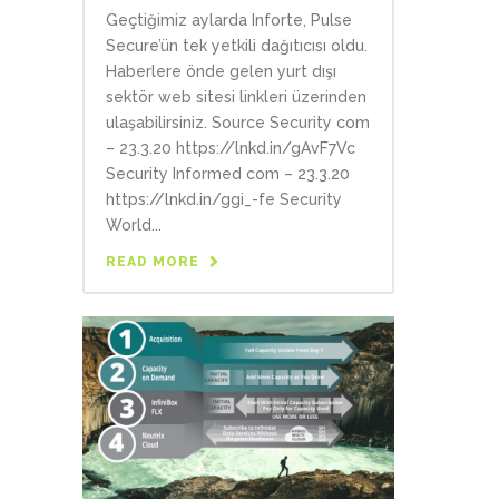
Geçtiğimiz aylarda Inforte, Pulse
Secure’ün tek yetkili dağıtıcısı oldu.
Haberlere önde gelen yurt dışı
sektör web sitesi linkleri üzerinden
ulaşabilirsiniz. Source Security com
– 23.3.20 https://lnkd.in/gAvF7Vc
Security Informed com – 23.3.20
https://lnkd.in/ggi_-fe Security
World...
READ MORE