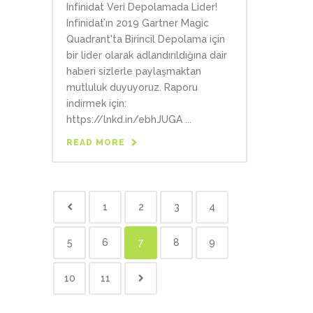
Infinidat Veri Depolamada Lider!
Infinidat’ın 2019 Gartner Magic
Quadrant'ta Birincil Depolama için
bir lider olarak adlandırıldığına dair
haberi sizlerle paylaşmaktan
mutluluk duyuyoruz. Raporu
indirmek için:
https://lnkd.in/ebhJUGA ...
READ MORE
1
2
3
4
5
6
7
8
9
10
11