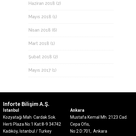
Haziran 2018
(2)
Mayıs 2018
(1)
Nisan 2018
(6)
Mart 2018
(1)
Şubat 2018
(2)
Mayıs 2017
(1)
Inforte Bilişim A.Ş.
İstanbul
Ankara
Kozyataği Mah. Cardak Sok.
Mustafa Kemal Mh. 2123 Cad.
Herti Plaza No:1 Kat:8-9
34742
Cepa Ofis,
Kadıköy, İstanbul / Turkey
No:2 D:701, Ankara