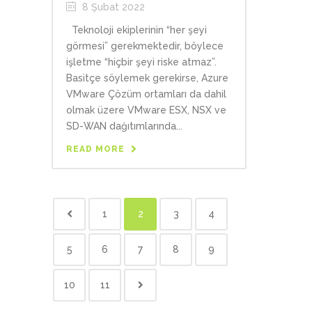
8 Şubat 2022
Teknoloji ekiplerinin “her şeyi
görmesi” gerekmektedir, böylece
işletme “hiçbir şeyi riske atmaz”.
Basitçe söylemek gerekirse, Azure
VMware Çözüm ortamları da dahil
olmak üzere VMware ESX, NSX ve
SD-WAN dağıtımlarında...
READ MORE
1
2
3
4
5
6
7
8
9
10
11