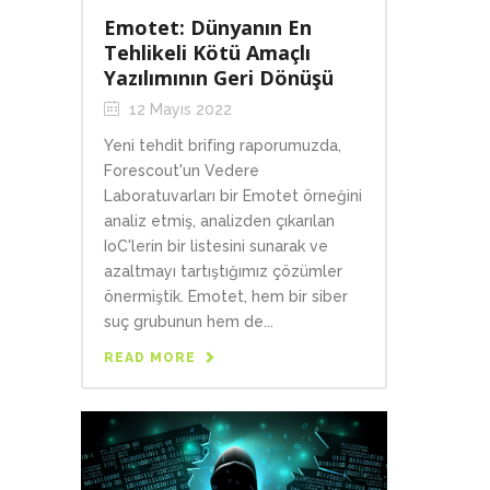
Emotet: Dünyanın En
Tehlikeli Kötü Amaçlı
Yazılımının Geri Dönüşü
12 Mayıs 2022
Yeni tehdit brifing raporumuzda,
Forescout'un Vedere
Laboratuvarları bir Emotet örneğini
analiz etmiş, analizden çıkarılan
IoC'lerin bir listesini sunarak ve
azaltmayı tartıştığımız çözümler
önermiştik. Emotet, hem bir siber
suç grubunun hem de...
READ MORE