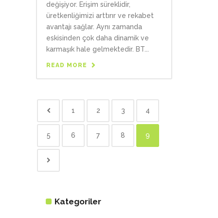
değişiyor. Erişim süreklidir,
üretkenliğimizi arttırır ve rekabet
avantajı sağlar. Aynı zamanda
eskisinden çok daha dinamik ve
karmaşık hale gelmektedir. BT...
READ MORE
1
2
3
4
5
6
7
8
9
Kategoriler