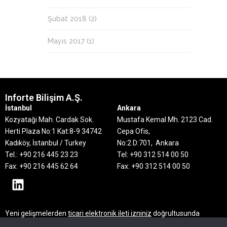
Şubat 2018
(2)
Mayıs 2017
(1)
Inforte Bilişim A.Ş.
İstanbul
Ankara
Kozyataği Mah. Cardak Sok.
Mustafa Kemal Mh. 2123 Cad.
Herti Plaza No:1 Kat:8-9
34742
Cepa Ofis,
Kadıköy, İstanbul / Turkey
No:2 D:701, Ankara
Tel.: +90 216 445 23 23
Tel: +90 312 514 00 50
Fax: +90 216 445 62 64
Fax: +90 312 514 00 50
Yeni gelişmelerden
ticari elektronik ileti izniniz
doğrultusunda
haberdar olmak için mail adresinizi bırakın