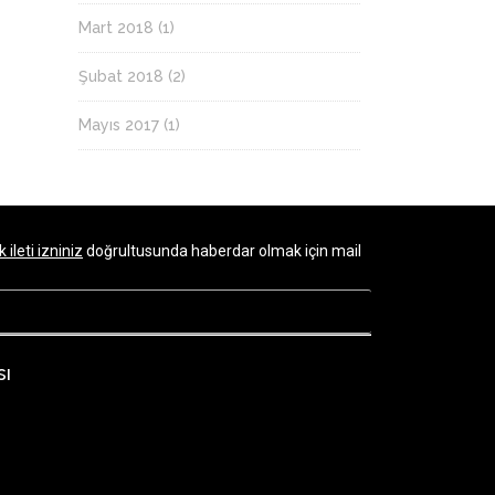
Mart 2018
(1)
Şubat 2018
(2)
Mayıs 2017
(1)
k ileti izniniz
doğrultusunda haberdar olmak için mail
sı