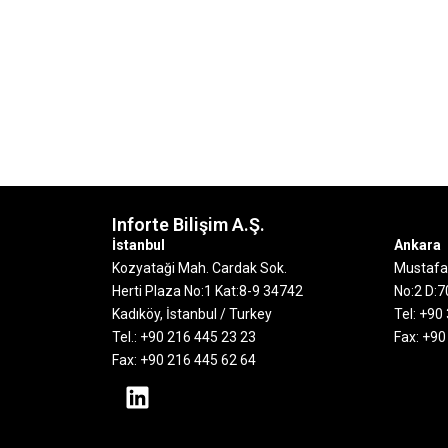
Inforte Bilişim A.Ş.
İstanbul
Ankara
Kozyataği Mah. Cardak Sok.
Mustafa
Herti Plaza No:1 Kat:8-9
34742
No:2 D:
Kadıköy, İstanbul / Turkey
Tel: +90
Tel.: +90 216 445 23 23
Fax: +90
Fax: +90 216 445 62 64