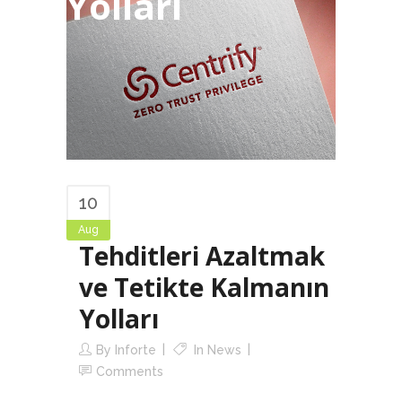
Yolları
10
Aug
Tehditleri Azaltmak
ve Tetikte Kalmanın
Yolları
By
Inforte
In
News
Comments