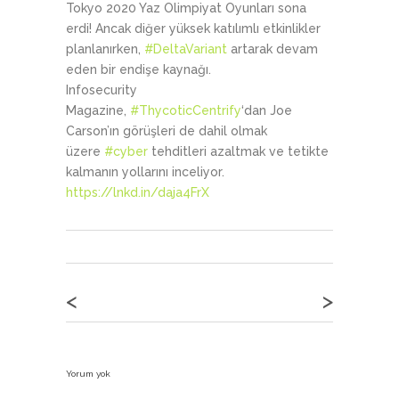
Tokyo 2020 Yaz Olimpiyat Oyunları sona
erdi! Ancak diğer yüksek katılımlı etkinlikler
planlanırken,
#DeltaVariant
artarak devam
eden bir endişe kaynağı.
Infosecurity
Magazine,
#ThycoticCentrify
‘dan Joe
Carson’ın görüşleri de dahil olmak
üzere
#cyber
tehditleri azaltmak ve tetikte
kalmanın yollarını inceliyor.
https://lnkd.in/daja4FrX
<
>
Yorum yok