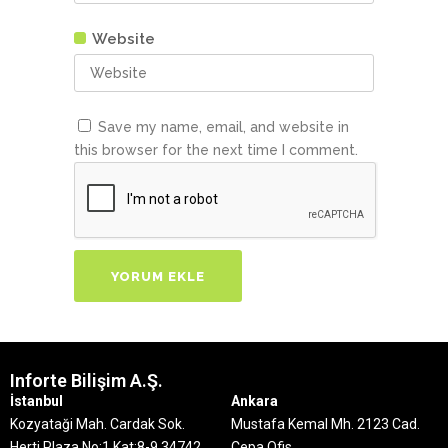
Website
Save my name, email, and website in
this browser for the next time I comment.
Inforte Bilişim A.Ş.
İstanbul
Ankara
Kozyataği Mah. Cardak Sok.
Mustafa Kemal Mh. 2123 Cad.
Herti Plaza No:1 Kat:8-9
34742
Cepa Ofis,