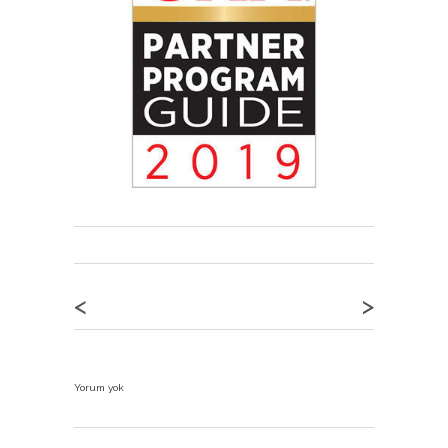
<
>
Yorum yok