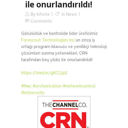
ile onurlandırıldı!
By
Inforte
In
News
Comments
Görünürlük ve kontrolde lider üreticimiz
Forescout Technologies Inc.’
un 2019 iş
ortağı program kılavuzu ve yenilikçi teknoloji
çözümleri sunma yetenekleri, CRN
tarafından beş yıldız ile onurlandırıldı!
https://lnkd.in/gKCCj9X
#Nac
#
orchestration
#
networkcontrol
#
iotsecurity