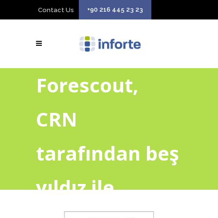
+90 216 445 23 23
Contact Us
Forescout,
CRN
tarafından beş
yıldız ile