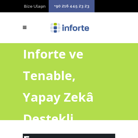
+90 216 445 23 23
Bize Ulaşın
Inforte ve
Tenable,
Yapay Zekâ
Destekli