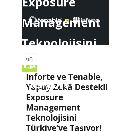
Exposure
Management
Teknolojisini
Türkiye’ye
08
Tem
Inforte ve Tenable,
Taşıyor!
Yapay Zekâ Destekli
Exposure
Management
Teknolojisini
Türkiye’ye Taşıyor!