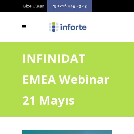
+90 216 445 23 23
Bize Ulaşın
INFINIDAT
EMEA Webinar
21 Mayıs