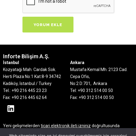
Inforte Bilişim A.Ş.
İstanbul
Ankara
Kozyataği Mah. Cardak Sok.
Mustafa Kemal Mh. 2123 Cad.
Herti Plaza No:1 Kat:8-9
34742
Cepa Ofis,
Kadıköy, İstanbul / Turkey
No:2 D:701, Ankara
Tel.: +90 216 445 23 23
Tel: +90 312 514 00 50
Fax: +90 216 445 62 64
Fax: +90 312 514 00 50
Yeni gelişmelerden
ticari elektronik ileti izniniz
doğrultusunda
haberdar olmak için mail adresinizi bırakın
Web sitemizde size en iyi deneyimi sunabilmemiz için çerezleri