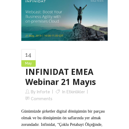
14
May
INFINIDAT EMEA
Webinar 21 Mayıs
By
Inforte
In
Etkinlikler
Comments
Günümüzde şirketler digital dönüşümün bir parçası
olmak ve bu dönüşümün ön saflarında yer almak
zorundadır. Infinidat, “Çoklu Petabayt Ölçeğinde,