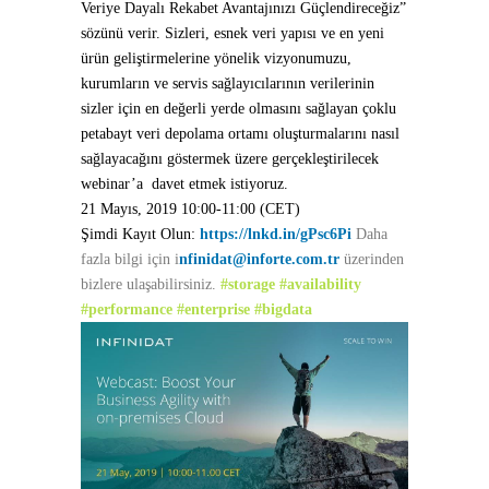
Veriye Dayalı Rekabet Avantajınızı Güçlendireceğiz”
sözünü verir. Sizleri, esnek veri yapısı ve en yeni
ürün geliştirmelerine yönelik vizyonumuzu,
kurumların ve servis sağlayıcılarının verilerinin
sizler için en değerli yerde olmasını sağlayan çoklu
petabayt veri depolama ortamı oluşturmalarını nasıl
sağlayacağını göstermek üzere gerçekleştirilecek
webinar’a davet etmek istiyoruz.
21 Mayıs, 2019 10:00-11:00 (CET)
Şimdi Kayıt Olun:
https://lnkd.in/gPsc6Pi
Daha
fazla bilgi için i
nfinidat@inforte.com.tr
üzerinden
bizlere ulaşabilirsiniz.
#
storage
#
availability
#
performance
#
enterprise
#
bigdata