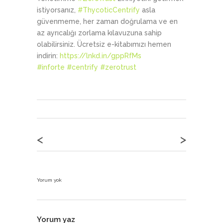
istiyorsanız,
#ThycoticCentrify
asla
güvenmeme, her zaman doğrulama ve en
az ayrıcalığı zorlama kılavuzuna sahip
olabilirsiniz. Ücretsiz e-kitabımızı hemen
indirin:
https://lnkd.in/gppRfMs
#inforte
#centrify
#zerotrust
<
>
Yorum yok
Yorum yaz