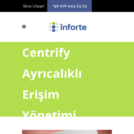
+90 216 445 23 23
Bize Ulaşın
Centrify
Ayrıcalıklı
Erişim
Yönetimi